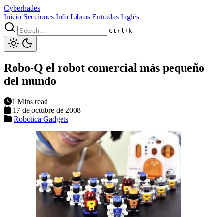
Cyberhades
Inicio
Secciones
Info
Libros
Entradas Inglés
Ctrl+k
Robo-Q el robot comercial más pequeño
del mundo
1 Mins read
17 de octubre de 2008
Robótica
Gadgets