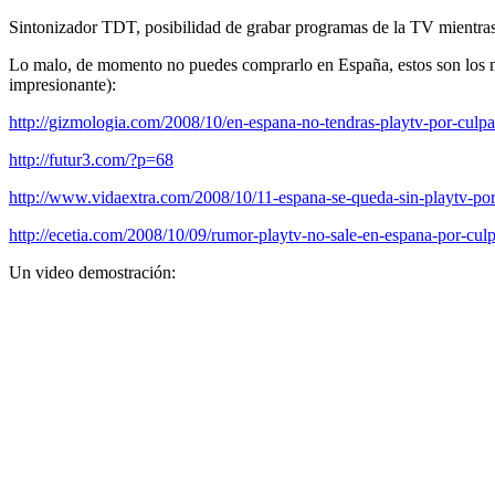
Sintonizador TDT, posibilidad de grabar programas de la TV mientras
Lo malo, de momento no puedes comprarlo en España, estos son los m
impresionante):
http://gizmologia.com/2008/10/en-espana-no-tendras-playtv-por-culpa
http://futur3.com/?p=68
http://www.vidaextra.com/2008/10/11-espana-se-queda-sin-playtv-por
http://ecetia.com/2008/10/09/rumor-playtv-no-sale-en-espana-por-culp
Un video demostración: