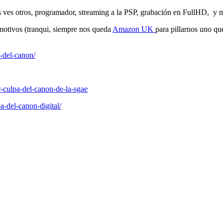
 ves otros, programador, streaming a la PSP, grabación en FullHD, y m
otivos (tranqui, siempre nos queda
Amazon UK
para pillarnos uno
-del-canon/
-culpa-del-canon-de-la-sgae
a-del-canon-digital/