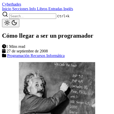
Cyberhades
Inicio
Secciones
Info
Libros
Entradas Inglés
Ctrl+k
Cómo llegar a ser un programador
1 Mins read
27 de septiembre de 2008
Programación
Recursos Informática