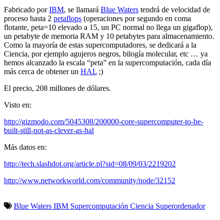
Fabricado por
IBM
, se llamará
Blue Waters
tendrá de velocidad de
proceso hasta 2
petaflops
(operaciones por segundo en coma
flotante, peta=10 elevado a 15, un PC normal no llega un gigaflop),
un petabyte de memoria RAM y 10 petabytes para almacenamiento.
Como la mayoría de estas supercomputadores, se dedicará a la
Ciencia, por ejemplo agujeros negros, bilogía molecular, etc … ya
hemos alcanzado la escala “peta” en la supercomputación, cada día
más cerca de obtener un
HAL
;)
El precio, 208 millones de dólares.
Visto en:
http://gizmodo.com/5045308/200000-core-supercomputer-to-be-
built-still-not-as-clever-as-hal
Más datos en:
http://tech.slashdot.org/article.pl?sid=08/09/03/2219202
http://www.networkworld.com/community/node/32152
Blue Waters
IBM
Supercomputación
Ciencia
Superordenador