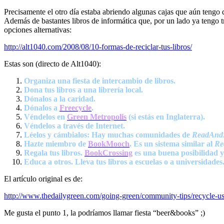
Precisamente el otro día estaba abriendo algunas cajas que aún tengo
Además de bastantes libros de informática que, por un lado ya tengo tri
opciones alternativas:
http://alt1040.com/2008/08/10-formas-de-reciclar-tus-libros/
Estas son (directo de Alt1040):
Organiza una fiesta de intercambio de libros.
Dona tus libros a una librería local.
Dónalos a la caridad.
Dónalos a
Freecycle
.
Véndelos en
Green Metropolis
(si estás en Inglaterra).
Véndelos a través de Internet.
Léelos y cámbialos: Hay muchas comunidades de
ReadAnd
Hazte miembro de
BookMooch
. Es un sistema similar al
Re
Regala tus libros.
BookCrossing
es una buena posibilidad y
Educa a otros. Lleva tus libros a escuelas o a universidades
El artículo original es de:
http://www.thedailygreen.com/going-green/community-tips/recycle-
Me gusta el punto 1, la podríamos llamar fiesta “beer&books” ;)