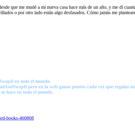
 desde que me mudé a mi nueva casa hace más de un año, y me dí cuanta 
llados o por otro lado están algo desfasados. Cómo jamás me plantearé ti
SwapIt
en todo el mundo.
adAndSwapIt
pero en la web ganas puntos cada vez que regalas un
 se hace en todo el mundo.
.
used-books-460808