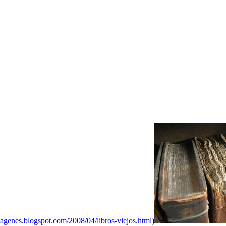
magenes.blogspot.com/2008/04/libros-viejos.html
)