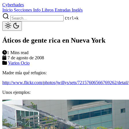
Cyberhades
Inicio
Secciones
Info
Libros
Entradas Inglés
Ctrl+k
Áticos de gente rica en Nueva York
1 Mins read
7 de agosto de 2008
Varios
Ocio
Madre mía qué refugios:
http://www.flickr.com/photos/jwillys/sets/72157606566769262/detail/
Unos ejemplos: