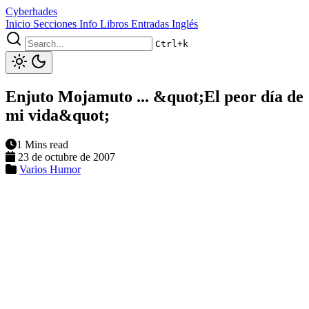
Cyberhades
Inicio
Secciones
Info
Libros
Entradas Inglés
Ctrl+k
Enjuto Mojamuto ... &quot;El peor día de
mi vida&quot;
1 Mins read
23 de octubre de 2007
Varios
Humor