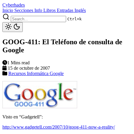
Cyberhades
Inicio
Secciones
Info
Libros
Entradas Inglés
Ctrl+k
GOOG-411: El Teléfono de consulta de
Google
1 Mins read
15 de octubre de 2007
Recursos Informática
Google
Visto en “Gadgetell”:
http://www.gadgetell.com/2007/10/goog-411-now-a-reality/