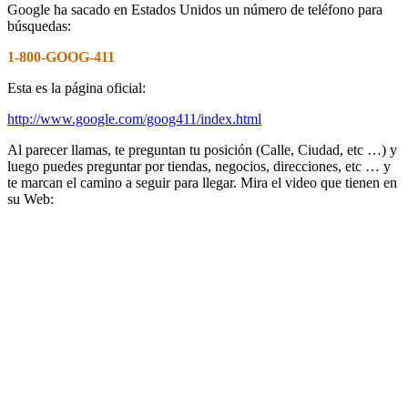
Google ha sacado en Estados Unidos un número de teléfono para
búsquedas:
1-800-GOOG-411
Esta es la página oficial:
http://www.google.com/goog411/index.html
Al parecer llamas, te preguntan tu posición (Calle, Ciudad, etc …) y
luego puedes preguntar por tiendas, negocios, direcciones, etc … y
te marcan el camino a seguir para llegar. Mira el video que tienen en
su Web: