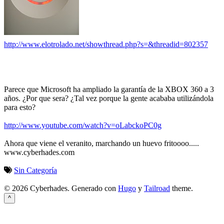
http://www.elotrolado.net/showthread.php?s=&threadid=802357
Parece que Microsoft ha ampliado la garantía de la
XBOX
360 a 3
años. ¿Por que sera? ¿Tal vez porque la gente acababa utilizándola
para esto?
http://www.youtube.com/watch?v=oLabckoPC0g
Ahora que viene el
veranito
, marchando un huevo
fritoooo
.....
www.cyberhades.com
Sin Categoría
© 2026 Cyberhades.
Generado con
Hugo
y
Tailroad
theme.
^